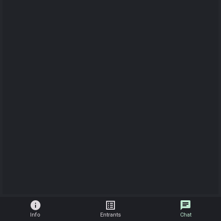
info
list_alt
chat
Info
Entrants
Chat