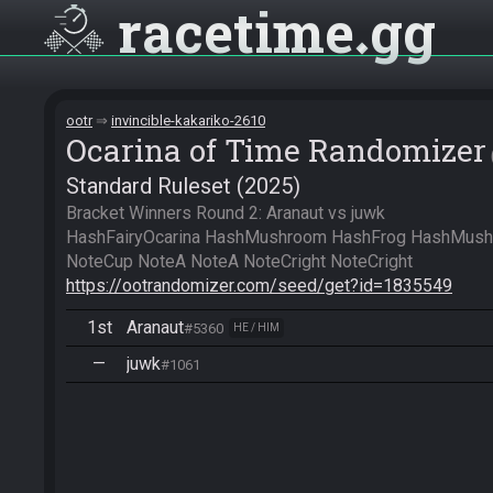
racetime
gg
ootr
invincible-kakariko-2610
Ocarina of Time Randomizer
Standard Ruleset (2025)
Bracket Winners Round 2: Aranaut vs juwk

HashFairyOcarina HashMushroom HashFrog HashMushr
https://ootrandomizer.com/seed/get?id=1835549
1st
Aranaut
#5360
HE / HIM
—
juwk
#1061