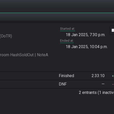
Started at
vide
18 Jan 2025, 7:30 p.m.
OoTR
Ended at
18 Jan 2025, 10:04 p.m.
oom HashSoldOut | NoteA 
Finished
2:33:10
DNF
—
2 entrants (1 inactiv