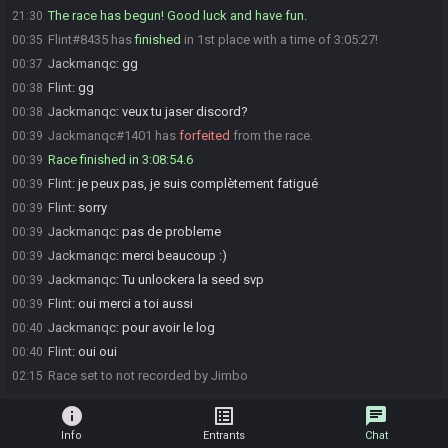
The race has begun! Good luck and have fun.
21:30
Flint#8435 has
finished
in 1st place with a time of 3:05:27!
00:35
Jackmanqc
:
gg
00:37
Flint
:
gg
00:38
Jackmanqc
:
veux tu jaser discord?
00:38
Jackmanqc#1401 has
forfeited
from the race.
00:39
Race finished in 3:08:54.6
00:39
Flint
:
je peux pas, je suis complètement fatigué
00:39
Flint
:
sorry
00:39
Jackmanqc
:
pas de probleme
00:39
Jackmanqc
:
merci beaucoup :)
00:39
Jackmanqc
:
Tu unlockera la seed svp
00:39
Flint
:
oui merci a toi aussi
00:39
Jackmanqc
:
pour avoir le log
00:40
Flint
:
oui oui
00:40
Race set to not recorded by Jimbo
02:15
info
list_alt
chat
Info
Entrants
Chat