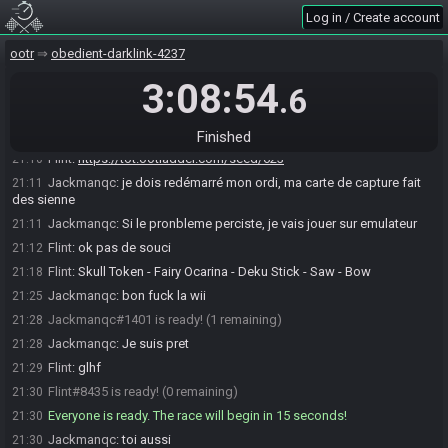
Log in / Create account
Roll seed…
Dev seed…
Help
RandoBot
:
If this is a draft race, use !s7 tournament for official
21:02
ootr
obedient-darklink-4237
matches, otherwise use !s7 <draft|random>
3:08:54
Jackmanqc#1401 accepts an invitation to join.
21:07
.6
Flint
:
yo
21:08
Jackmanqc
:
salut
21:08
Finished
Flint
:
https://tot.ootladder.com/seed/623
21:10
Jackmanqc
:
je dois redémarré mon ordi, ma carte de capture fait
21:11
des sienne
Jackmanqc
:
Si le pronbleme perciste, je vais jouer sur emulateur
21:11
Flint
:
ok pas de souci
21:12
Flint
:
Skull Token - Fairy Ocarina - Deku Stick - Saw - Bow
21:18
Jackmanqc
:
bon fuck la wii
21:25
Jackmanqc#1401 is ready! (1 remaining)
21:28
Jackmanqc
:
Je suis pret
21:28
Flint
:
glhf
21:29
Flint#8435 is ready! (0 remaining)
21:30
Everyone is ready. The race will begin in 15 seconds!
21:30
Jackmanqc
:
toi aussi
21:30