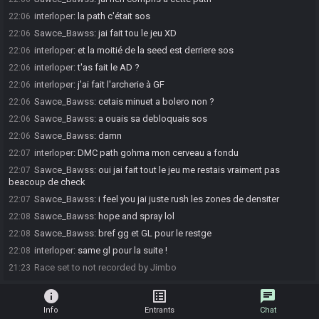
interloper
:
la path c'était sos
22:06
Sawce_Bawss
:
jai fait tou le jeu XD
22:06
interloper
:
et la moitié de la seed est derriere sos
22:06
interloper
:
t'as fait le AD ?
22:06
interloper
:
j'ai fait l'archerie à GF
22:06
Sawce_Bawss
:
cetais minuet a bolero non ?
22:06
Sawce_Bawss
:
a ouais sa debloquais sos
22:06
Sawce_Bawss
:
damn
22:06
interloper
:
DMC path gohma mon cerveau a fondu
22:07
Sawce_Bawss
:
oui jai fait tout le jeu me restais vraiment pas
22:07
beacoup de check
Sawce_Bawss
:
i feel you jai juste rush les zones de densiter
22:07
Sawce_Bawss
:
hope and spray lol
22:08
Sawce_Bawss
:
bref gg et GL pour le restge
22:08
interloper
:
same gl pour la suite !
22:08
Race set to not recorded by Jimbo
21:23
info
list_alt
chat
Info
Entrants
Chat