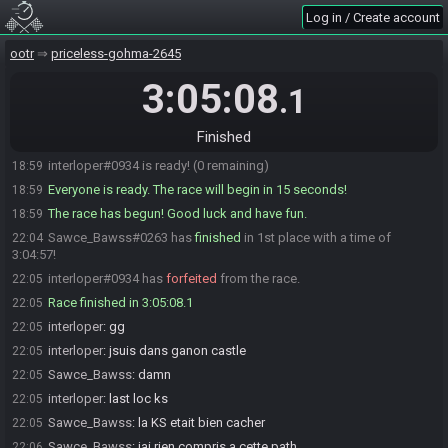
Log in / Create account
interloper
:
i'm ready if you want to start
18:57
Sawce_Bawss
:
donne moi 2 min jvais aller pisser et je ready apres
18:57
ootr
priceless-gohma-2645
interloper
:
ça marche !
18:57
3:05:08
.1
Sawce_Bawss#0263 is ready! (1 remaining)
18:59
interloper
:
gl hf
18:59
Finished
Sawce_Bawss
:
glhf
18:59
interloper#0934 is ready! (0 remaining)
18:59
Everyone is ready. The race will begin in 15 seconds!
18:59
The race has begun! Good luck and have fun.
18:59
Sawce_Bawss#0263 has
finished
in 1st place with a time of
22:04
3:04:57!
interloper#0934 has
forfeited
from the race.
22:05
Race finished in 3:05:08.1
22:05
interloper
:
gg
22:05
interloper
:
jsuis dans ganon castle
22:05
Sawce_Bawss
:
damn
22:05
interloper
:
last loc ks
22:05
Sawce_Bawss
:
la KS etait bien cacher
22:05
Sawce_Bawss
:
jai rien compris a cette path
22:06