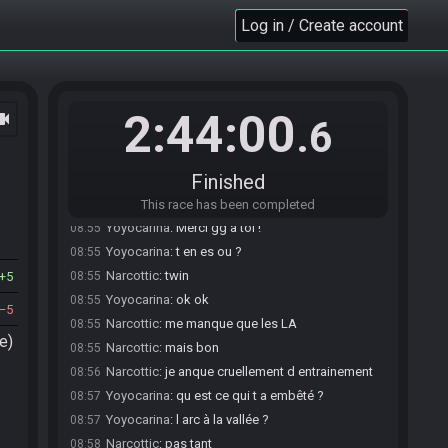
Yoyocarina
:
GLHF
06:25
Log in / Create account
Narcottic
:
glhf
06:25
Yoyocarina#2131 is ready! (0 remaining)
06:25
Everyone is ready. The race will begin in 15
06:25
seconds!
2:44:00
ocam
The race has begun! Good luck and have fun.
06:26
.6
Yoyocarina#2131 has
finished
in 1st place with a
08:54
time of 2:28:41!
Finished
Narcottic
:
gg!
08:54
Narcottic
:
trop fort
08:54
This race has been completed
Yoyocarina
:
Merci gg à toi !
08:55
Yoyocarina
:
t en es ou ?
08:55
Narcottic
:
twin
5
08:55
Yoyocarina
:
ok ok
08:55
5
Narcottic
:
me manque que les LA
08:55
e)
Narcottic
:
mais bon
08:55
Narcottic
:
je anque cruellement d entrainement
08:56
Yoyocarina
:
qu est ce qui t a embêté ?
08:57
Yoyocarina
:
l arc à la vallée ?
08:57
Narcottic
:
pas tant
08:58