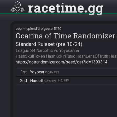
racetime
gg
ootr
splendid-bigocto-5170
Ocarina of Time Randomizer
Standard Ruleset (pre 10/24)
League S4 Narcottic vs Yoyocarina

https://ootrandomizer.com/seed/get?id=1393314
1st
Yoyocarina
#2131
2nd
Narcottic
#4889
HE / HIM