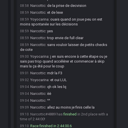
Narcottic
:
de la prise de decvision
08:58
Narcottic
:
et de lexe
08:59
Yoyocarina
:
ouais quand on joue peu on est
08:59
moins spontanée sur les décisions
Narcottic
:
yes
08:59
Narcottic
:
trop envie de full clear
08:59
Narcottic
:
sans vouloir laisser de petits checks
08:59
de cote
Yoyocarina
:
j en suis encore à cette étape ou je
09:00
sais pas trop quand accélérer et commencer à skip
mais la ça été pour le coup
Narcottic
:
mdr la F3
09:01
Yoyocarina
:
et oui LUL
09:02
Narcottic
:
qh ok les lq
09:04
Narcottic
:
èè
09:04
Narcottic
:
^^
09:04
Narcottic
:
allez au moins je finis celle la
09:09
Narcottic#4889 has
finished
in 2nd place with a
09:10
time of 2:44:00!
Race finished in 2:44:00.6
09:10