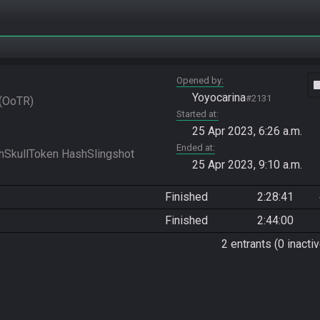
Opened by
vide
Yoyocarina
#2131
OoTR
Started at
25 Apr 2023, 6:26 a.m.
Ended at
25 Apr 2023, 9:10 a.m.
Finished
2:28:41
Finished
2:44:00
2 entrants (0 inactiv