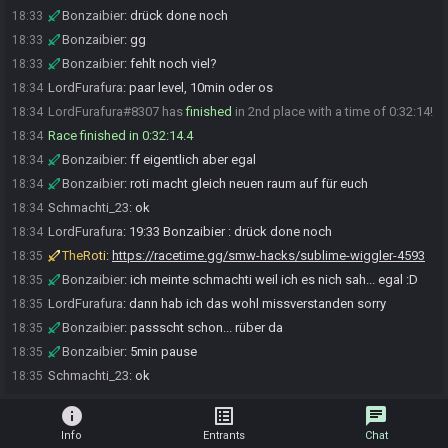
Bonzaibier
:
drück done noch
18:33
Bonzaibier
:
gg
18:33
Bonzaibier
:
fehlt noch viel?
18:33
LordFurafura
:
paar level, 10min oder os
18:34
LordFurafura#8307 has
finished
in 2nd place with a time of 0:32:14!
18:34
Race finished in 0:32:14.4
18:34
Bonzaibier
:
ff eigentlich aber egal
18:34
Bonzaibier
:
roti macht gleich neuen raum auf für euch
18:34
Schmachti_23
:
ok
18:34
LordFurafura
:
19:33 Bonzaibier : drück done noch
18:34
TheRoti
:
https://racetime.gg/smw-hacks/sublime-wiggler-4593
18:35
Bonzaibier
:
ich meinte schmachti weil ich es nich sah... egal :D
18:35
LordFurafura
:
dann hab ich das wohl missverstanden sorry
18:35
Bonzaibier
:
passscht schon... rüber da
18:35
Bonzaibier
:
5min pause
18:35
Schmachti_23
:
ok
18:35
info
list_alt
chat
Info
Entrants
Chat