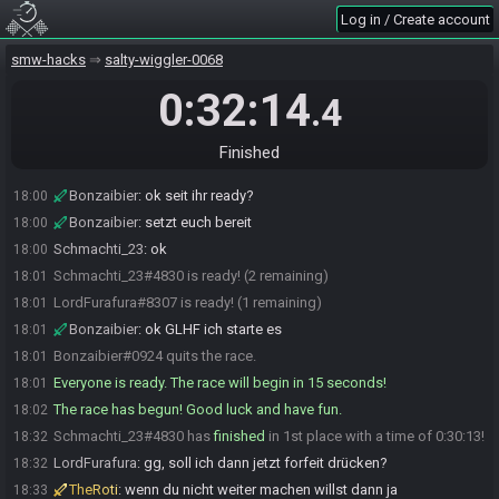
Bonzaibier#0924 requests to join the race.
17:58
Log in / Create account
TheRoti#0850 joins the race.
17:58
smw-hacks
salty-wiggler-0068
Bonzaibier#0924 withdraws a request to join.
17:59
TheRoti#0850 invites Bonzaibier#0924 to join the race.
17:59
0:32:14
.4
Bonzaibier#0924 accepts an invitation to join.
17:59
TheRoti#0850 quits the race.
17:59
Finished
LordFurafura
:
ok ich bin nervös und ready xD
18:00
Bonzaibier
:
ok seit ihr ready?
18:00
Bonzaibier
:
setzt euch bereit
18:00
Schmachti_23
:
ok
18:00
Schmachti_23#4830 is ready! (2 remaining)
18:01
LordFurafura#8307 is ready! (1 remaining)
18:01
Bonzaibier
:
ok GLHF ich starte es
18:01
Bonzaibier#0924 quits the race.
18:01
Everyone is ready. The race will begin in 15 seconds!
18:01
The race has begun! Good luck and have fun.
18:02
Schmachti_23#4830 has
finished
in 1st place with a time of 0:30:13!
18:32
LordFurafura
:
gg, soll ich dann jetzt forfeit drücken?
18:32
TheRoti
:
wenn du nicht weiter machen willst dann ja
18:33