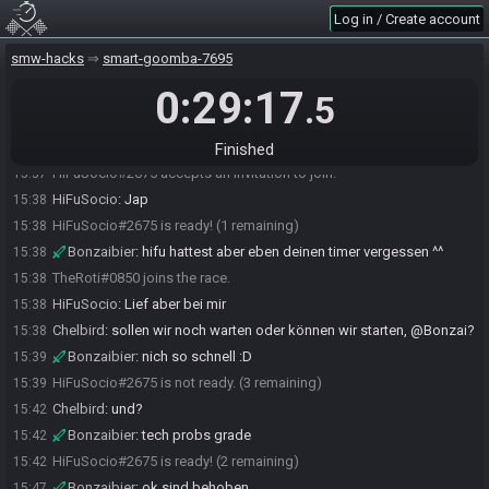
Log in / Create account
Chelbird
:
ich hab nicht gedacht, dass wer auf die Idee kommt, mir
15:36
Geld zu geben :-P
smw-hacks
smart-goomba-7695
TheRoti
:
so wie lange braucht ihr Pause? so bis 16:50?
15:37
0:29:17
Bonzaibier
:
irre leute :D
15:37
.5
Chelbird
:
ich bin jederzeit bereit
15:37
Chelbird
:
HiFu?
15:37
Finished
HiFuSocio#2675 accepts an invitation to join.
15:37
HiFuSocio
:
Jap
15:38
HiFuSocio#2675 is ready! (1 remaining)
15:38
Bonzaibier
:
hifu hattest aber eben deinen timer vergessen ^^
15:38
TheRoti#0850 joins the race.
15:38
HiFuSocio
:
Lief aber bei mir
15:38
Chelbird
:
sollen wir noch warten oder können wir starten, @Bonzai?
15:38
Bonzaibier
:
nich so schnell :D
15:39
HiFuSocio#2675 is not ready. (3 remaining)
15:39
Chelbird
:
und?
15:42
Bonzaibier
:
tech probs grade
15:42
HiFuSocio#2675 is ready! (2 remaining)
15:42
Bonzaibier
:
ok sind behoben
15:47