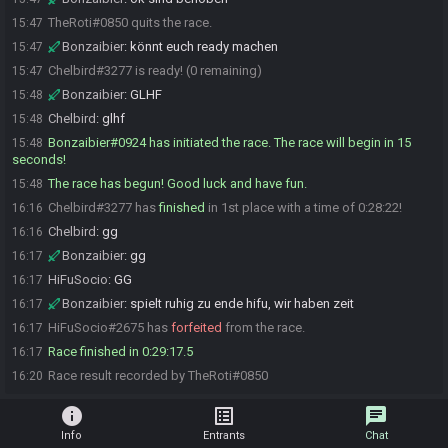
TheRoti#0850 quits the race.
15:47
Bonzaibier
:
könnt euch ready machen
15:47
Chelbird#3277 is ready! (0 remaining)
15:47
Bonzaibier
:
GLHF
15:48
Chelbird
:
glhf
15:48
Bonzaibier#0924 has initiated the race. The race will begin in 15
15:48
seconds!
The race has begun! Good luck and have fun.
15:48
Chelbird#3277 has
finished
in 1st place with a time of 0:28:22!
16:16
Chelbird
:
gg
16:16
Bonzaibier
:
gg
16:17
HiFuSocio
:
GG
16:17
Bonzaibier
:
spielt ruhig zu ende hifu, wir haben zeit
16:17
HiFuSocio#2675 has
forfeited
from the race.
16:17
Race finished in 0:29:17.5
16:17
Race result recorded by TheRoti#0850
16:20
info
list_alt
chat
Info
Entrants
Chat