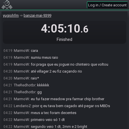
LendarioZ
:
3 MBDs no mesmo duelo
04:03
Log in / Create account
Kromer
:
como compete desse jeito
04:04
yugiohfm
banzai-mai-9399
Chiteiro1
:
ata po
04:04
Kromer#5197 has
forfeited
from the race.
04:12
4:05:10
.6
Kromer#5197 added a comment.
04:13
MarmoW#5483 has
finished
in 2nd place with a time of 2:01:55!
04:15
Finished
LendarioZ
:
gg Marmow
04:15
MarmoW
:
cara
04:19
MarmoW
:
sumiu meus raio
04:19
MarmoW
:
foi praga que eu joguei no chinteiro que voltou
04:19
MarmoW
:
até villager 2 eu fiz caçando rio
04:20
MarmoW
:
raio*
04:20
TheRedhotbr
:
kkkkkk
04:21
TheRedhotbr
:
gg
04:21
MarmoW
:
eu fui fazer meadow pra farmar chip brother
04:21
LendarioZ
:
pior q eu tava bem cagado até pegar os MBDs
04:22
MarmoW
:
meus a tec foram decentes
04:22
MarmoW
:
primeiro veio só 1 dt
04:22
MarmoW
:
segundo veio 1 dt, 2mm e 2 bright
04:22