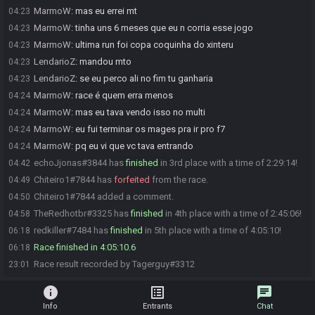
MarmoW
:
mas eu errei mt
04:23
MarmoW
:
tinha uns 6 meses que eu n corria esse jogo
04:23
MarmoW
:
ultima run foi copa coquinha do xinteru
04:23
LendarioZ
:
mandou mto
04:23
LendarioZ
:
se eu perco ali no fim tu ganharia
04:23
MarmoW
:
race é quem erra menos
04:24
MarmoW
:
mas eu tava vendo isso no multi
04:24
MarmoW
:
eu fui terminar os mages pra ir pro f7
04:24
MarmoW
:
pq eu vi que vc tava entrando
04:24
echoJjonas#3844 has
finished
in 3rd place with a time of 2:29:14!
04:42
Chiteiro1#7844 has
forfeited
from the race.
04:49
Chiteiro1#7844 added a comment.
04:50
TheRedhotbr#3325 has
finished
in 4th place with a time of 2:45:06!
04:58
redkiller#7484 has
finished
in 5th place with a time of 4:05:10!
06:18
Race finished in 4:05:10.6
06:18
Race result recorded by Tagerguy#3312
23:01
info
list_alt
chat
Info
Entrants
Chat