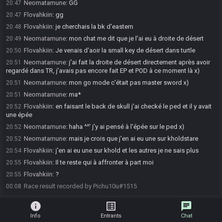
Neomatamune
:
GG
20:47
Flovahkiin
:
gg
20:47
Flovahkiin
:
je cherchais la bk d'eastern
20:48
Neomatamune
:
mon chat me dit que je l'ai eu à droite de désert
20:49
Flovahkiin
:
Je venais d'aoir la small key de désert dans turtle
20:50
Neomatamune
:
j'ai fait la droite de désert directement après avoir
20:51
regardé dans TR, j'avais pas encore fait EP et POD à ce moment là x)
Neomatamune
:
mon go mode c'était pas master sword x)
20:51
Neomatamune
:
ma*
20:51
Flovahkiin
:
en faisant le back de skull j'ai checké le ped et il y avait
20:52
une épée
Neomatamune
:
haha ^^' j'y ai pensé à l'épée sur le ped x)
20:52
Neomatamune
:
mais je crois que j'en ai eu une sur kholdstare
20:52
Flovahkiin
:
j'en ai eu une sur khold et les autres je ne sais plus
20:54
Flovahkiin
:
Il te reste qui à affronter à part moi
20:55
Flovahkiin
:
?
20:55
Race result recorded by Pichu10u#1515
00:08
info
list_alt
chat
Info
Entrants
Chat