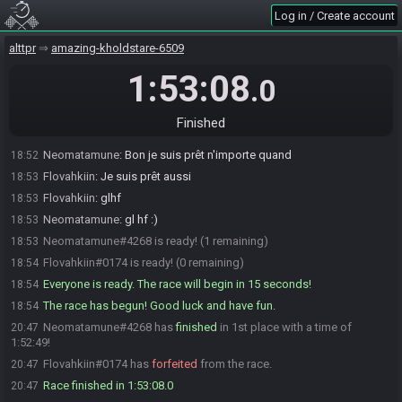
Log in / Create account
SahasrahBot
:
Generating game, please wait. If nothing happens
18:50
after a minute, contact Synack.
alttpr
amazing-kholdstare-6509
SahasrahBot
updated the race information.
18:50
SahasrahBot
:
https://alttpr.com/h/JG8kolnpyB
1:53:08
18:50
.0
SahasrahBot
:
Seed rolling complete. See race info for details.
18:50
CanardBot
:
Merci de bien vouloir vérifier le hash de la seed :
18:51
Finished
HashBombos HashShield HashFlute HashFlute HashShield
Neomatamune
:
Bon je suis prêt n'importe quand
18:52
Flovahkiin
:
Je suis prêt aussi
18:53
Flovahkiin
:
glhf
18:53
Neomatamune
:
gl hf :)
18:53
Neomatamune#4268 is ready! (1 remaining)
18:53
Flovahkiin#0174 is ready! (0 remaining)
18:54
Everyone is ready. The race will begin in 15 seconds!
18:54
The race has begun! Good luck and have fun.
18:54
Neomatamune#4268 has
finished
in 1st place with a time of
20:47
1:52:49!
Flovahkiin#0174 has
forfeited
from the race.
20:47
Race finished in 1:53:08.0
20:47