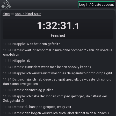
NTapple#1924 has
finished
in 1st place with a time of 1:32:07!
11:32
Log in / Create account
Speeka89#2048 has
finished
in 2nd place with a time of 1:32:27!
11:33
Darpex#5779 has
forfeited
from the race.
11:33
alttpr
bonus-blind-5822
Race finished in 1:32:31.1
11:33
1:32:31
.1
Darpex
:
danke :D
11:33
Speeka89
:
gg
11:33
Finished
NTapple
:
gg
11:33
NTapple
:
Was hat denn gefehlt?
11:33
Darpex
:
wart ihr schonmal in mire ohne bomben ? kann ich überaus
11:34
empfehlen
NTapple
:
xD
11:34
Darpex
:
zumindest wenn man keinen spooky kann :D
11:34
NTapple
:
ich wüsste nicht mal ob es da irgendwo bomb drops gibt
11:34
Darpex
:
naja ich hab desert so spät gespielt, da wusste ich schon,
11:34
das kannste vergessen
Darpex
:
dahinter lag ja alles
11:35
NTapple
:
ich habe den bogen vom ped gezogen, da hättest viel
11:35
Zeit gehabt :D
Darpex
:
du hast ped gespielt, crazy zeit
11:35
Darpex
:
den bogen wusste ich auch, aber der hat mich nur nach TT
11:35