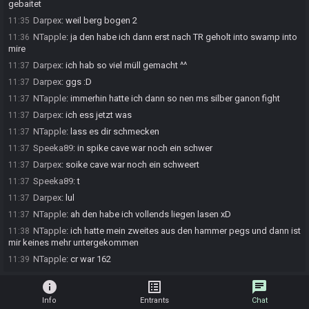
gebaitet
Darpex
:
weil berg bogen 2
11:35
NTapple
:
ja den habe ich dann erst nach TR geholt into swamp into
11:36
mire
Darpex
:
ich hab so viel müll gemacht ^^
11:37
Darpex
:
ggs :D
11:37
NTapple
:
immerhin hatte ich dann so nen ms silber ganon fight
11:37
Darpex
:
ich ess jetzt was
11:37
NTapple
:
lass es dir schmecken
11:37
Speeka89
:
in spike cave war noch ein schwer
11:37
Darpex
:
soike cave war noch ein schweert
11:37
Speeka89
:
t
11:37
Darpex
:
lul
11:37
NTapple
:
ah den habe ich vollends liegen lasen xD
11:37
NTapple
:
ich hatte mein zweites aus den hammer pegs und dann ist
11:38
mir keines mehr untergekommen
NTapple
:
cr war 162
11:39
info
list_alt
chat
Info
Entrants
Chat