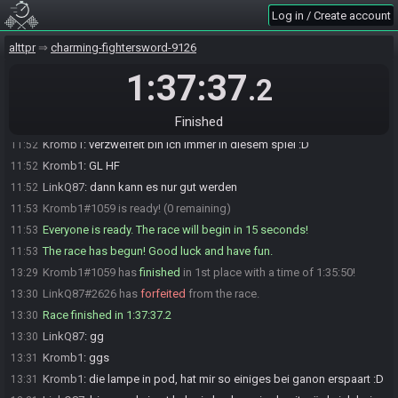
SahasrahBot
updated the race information.
11:50
Log in / Create account
SahasrahBot
:
https://alttpr.com/h/JMaB2jg2v0
11:50
SahasrahBot
:
Seed rolling complete. See race info for details.
11:50
alttpr
charming-fightersword-9126
LinkQ87
:
wünsche och uns doch mal einen feinen seed zum
11:51
1:37:37
.2
verzweifeln xD
LinkQ87
:
GL HF
11:51
Finished
LinkQ87#2626 is ready! (1 remaining)
11:52
Kromb1
:
verzweifelt bin ich immer in diesem spiel :D
11:52
Kromb1
:
GL HF
11:52
LinkQ87
:
dann kann es nur gut werden
11:52
Kromb1#1059 is ready! (0 remaining)
11:53
Everyone is ready. The race will begin in 15 seconds!
11:53
The race has begun! Good luck and have fun.
11:53
Kromb1#1059 has
finished
in 1st place with a time of 1:35:50!
13:29
LinkQ87#2626 has
forfeited
from the race.
13:30
Race finished in 1:37:37.2
13:30
LinkQ87
:
gg
13:30
Kromb1
:
ggs
13:31
Kromb1
:
die lampe in pod, hat mir so einiges bei ganon erspaart :D
13:31