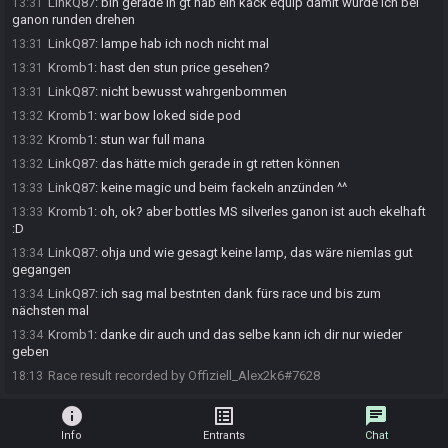
LinkQ87
:
bin gerade in gt hab ein kack equip damit würde ich bei
13:31
ganon runden drehen
LinkQ87
:
lampe hab ich noch nicht mal
13:31
Kromb1
:
hast den stun price gesehen?
13:31
LinkQ87
:
nicht bewusst wahrgenbommen
13:31
Kromb1
:
war bow loked side pod
13:32
Kromb1
:
stun war full mana
13:32
LinkQ87
:
das hätte mich gerade in gt retten können
13:32
LinkQ87
:
keine magic und beim fackeln anzünden ^^
13:33
Kromb1
:
oh, ok? aber bottles MS silverles ganon ist auch ekelhaft
13:33
:D
LinkQ87
:
ohja und wie gesagt keine lamp, das wäre niemlas gut
13:34
gegangen
LinkQ87
:
ich sag mal bestnten dank fürs race und bis zum
13:34
nächsten mal
Kromb1
:
danke dir auch und das selbe kann ich dir nur wieder
13:34
geben
Race result recorded by Offiziell_Alex2k6#7628
18:13
info
list_alt
chat
Info
Entrants
Chat