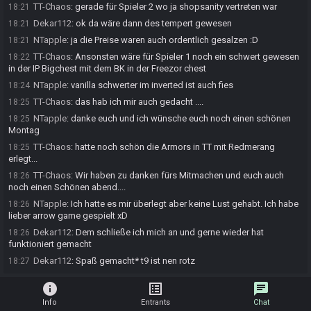
TT-Chaos
:
gerade für Spieler 2 wo ja shopsanity vertreten war
18:21
Dekar112
:
ok da wäre dann des tempert gewesen
18:21
NTapple
:
ja die Preise waren auch ordentlich gesalzen :D
18:21
TT-Chaos
:
Ansonsten wäre für Spieler 1 noch ein schwert gewesen
18:22
in der IP Bigchest mit dem BK in der Freezor chest
NTapple
:
vanilla schwerter im inverted ist auch fies
18:24
TT-Chaos
:
das hab ich mir auch gedacht ....
18:25
NTapple
:
danke euch und ich wünsche euch noch einen schönen
18:25
Montag
TT-Chaos
:
hatte noch schön die Armors in TT mit Redmerang
18:25
erlegt...
TT-Chaos
:
Wir haben zu danken fürs Mitmachen und euch auch
18:26
noch einen Schönen abend....
NTapple
:
Ich hatte es mir überlegt aber keine Lust gehabt. Ich habe
18:26
lieber arrow game gespielt xD
Dekar112
:
Dem schließe ich mich an und gerne wieder hat
18:26
funktioniert gemacht
Dekar112
:
Spaß gemacht* t9 ist nen rotz
18:27
info
list_alt
chat
Info
Entrants
Chat