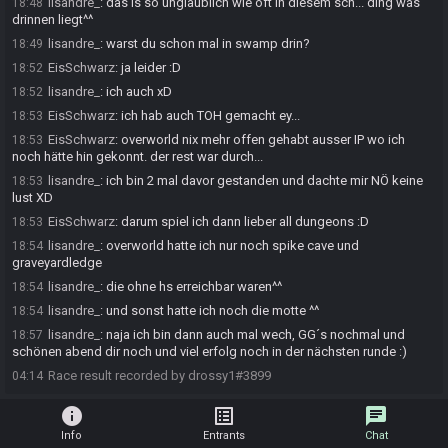
lisandre_
:
das is so unglaublich wie oft in diesem sch... ding was
18:48
drinnen liegt^^
lisandre_
:
warst du schon mal in swamp drin?
18:49
EisSchwarz
:
ja leider :D
18:52
lisandre_
:
ich auch xD
18:52
EisSchwarz
:
ich hab auch TOH gemacht ey...
18:53
EisSchwarz
:
overworld nix mehr offen gehabt ausser IP wo ich
18:53
noch hätte hin gekonnt. der rest war durch...
lisandre_
:
ich bin 2 mal davor gestanden und dachte mir NÖ keine
18:53
lust XD
EisSchwarz
:
darum spiel ich dann lieber all dungeons :D
18:53
lisandre_
:
overworld hatte ich nur noch spike cave und
18:54
graveyardledge
lisandre_
:
die ohne hs erreichbar waren^^
18:54
lisandre_
:
und sonst hatte ich noch die motte ^^
18:54
lisandre_
:
naja ich bin dann auch mal wech, GG´s nochmal und
18:57
schönen abend dir noch und viel erfolg noch in der nächsten runde :)
Race result recorded by drossy1#3899
04:14
info
list_alt
chat
Info
Entrants
Chat