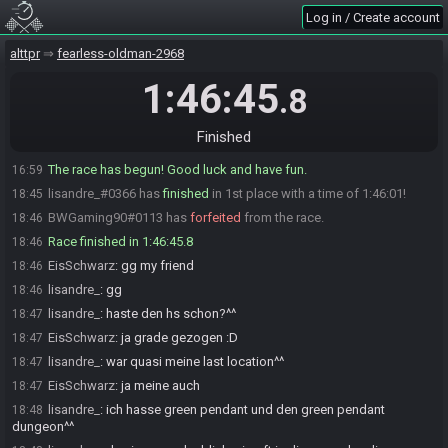
einfach^^
Log in / Create account
lisandre_#0366 is ready! (1 remaining)
16:59
EisSchwarz
:
alles klar GLHF
16:59
alttpr
fearless-oldman-2968
lisandre_
:
gl hf
16:59
1:46:45
.8
EisSchwarz
:
ich starte nun
16:59
BWGaming90#0113 is ready! (0 remaining)
16:59
Finished
Everyone is ready. The race will begin in 15 seconds!
16:59
The race has begun! Good luck and have fun.
16:59
lisandre_#0366 has
finished
in 1st place with a time of 1:46:01!
18:45
BWGaming90#0113 has
forfeited
from the race.
18:46
Race finished in 1:46:45.8
18:46
EisSchwarz
:
gg my friend
18:46
lisandre_
:
gg
18:46
lisandre_
:
haste den hs schon?^^
18:47
EisSchwarz
:
ja grade gezogen :D
18:47
lisandre_
:
war quasi meine last location^^
18:47
EisSchwarz
:
ja meine auch
18:47
lisandre_
:
ich hasse green pendant und den green pendant
18:48
dungeon^^