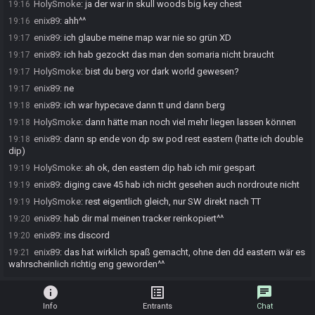
HolySmoke
:
ja der war in skull woods big key chest
19:16
enix89
:
ahh^^
19:16
enix89
:
ich glaube meine map war nie so grün XD
19:17
enix89
:
ich hab gezockt das man den somaria nicht braucht
19:17
HolySmoke
:
bist du berg vor dark world gewesen?
19:17
enix89
:
ne
19:17
enix89
:
ich war hypecave dann tt und dann berg
19:18
HolySmoke
:
dann hätte man noch viel mehr liegen lassen können
19:18
enix89
:
dann sp ende von dp sw pod rest eastern (hatte ich double
19:18
dip)
HolySmoke
:
ah ok, den eastern dip hab ich mir gespart
19:19
enix89
:
diging cave 45 hab ich nicht gesehen auch nordroute nicht
19:19
HolySmoke
:
rest eigentlich gleich, nur SW direkt nach TT
19:19
enix89
:
hab dir mal meinen tracker reinkopiert^^
19:20
enix89
:
ins discord
19:20
enix89
:
das hat wirklich spaß gemacht, ohne den dd eastern wär es
19:21
wahrscheinlich richtig eng geworden^^
info
list_alt
chat
Info
Entrants
Chat