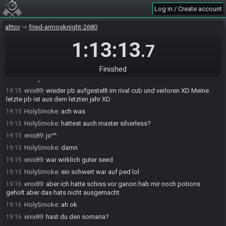
The Mayor
:
Race finished! Results will be confirmed in 30 seconds.
19:14
Log in / Create account
Runners can still undo their finish if needed.
enix89
:
GG
19:14
alttpr
fried-armosknight-2680
HolySmoke
:
gg
19:14
1:13:13
.7
HolySmoke
:
rasser seed
19:14
HolySmoke
:
krasser*
19:14
Finished
HolySmoke
:
eine runde light world, eine runde darkworld, berg,
19:15
restliche crystals lol
enix89
:
wieder pb aufgestellt im rival cub und verloren XD Meine
19:15
letzte pb ist aus dem letzten jahr XD
HolySmoke
:
ach was
19:15
HolySmoke
:
hattest auch master silverless?
19:15
enix89
:
jo^^
19:15
HolySmoke
:
damn
19:15
enix89
:
war wirklich guter seed
19:15
HolySmoke
:
ein schwert war auf ped lol
19:15
enix89
:
aber ich hatte schiss vor ganon hab mir noch potions
19:16
geholt aber das hats nicht ausgemacht
HolySmoke
:
ah ok
19:16
enix89
:
hast du den somaria?
19:16