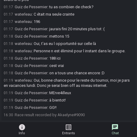
Guiz de Pessemier
:
tu as combien de check?
01:17
waterleau
:
C était ma seule crainte
01:17
waterleau
:
196
01:17
Guiz de Pessemier
:
jaurais fini 20 minutes plus tot :(
01:17
Guiz de Pessemier
:
mettons 15
01:18
waterleau
:
Oui, t'as eu l opportunité sur celle là
01:18
waterleau
:
Personne n est éliminé pour l instant dans le groupe.
01:18
Guiz de Pessemier
:
188 ici
01:18
Guiz de Pessemier
:
cest vrai
01:18
Guiz de Pessemier
:
on a tous une chance encore :D
01:18
waterleau
:
Oui, bonne chance pour le reste du tournoi, moi je pars
01:19
en vacances lundi. Donc je serai bien off au niveau internet.
Guiz de Pessemier
:
MErve4illeux
01:19
Guiz de Pessemier
:
à bientot!
01:19
Guiz de Pessemier
:
GG!!
01:19
Race result recorded by Akaelyne#9090
16:30
info
list_alt
chat
Info
Entrants
Chat