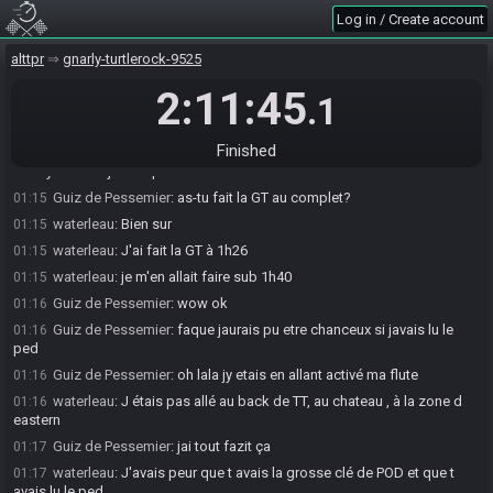
Guiz de Pessemier
:
le maitre garde son titre :D
01:14
Log in / Create account
Guiz de Pessemier
:
Beau travail encore :D
01:14
waterleau
:
En vrai j'ai fait un seul gamble, j'ai pas fait les deux
01:14
alttpr
gnarly-turtlerock-9525
checks de bottes
2:11:45
.1
waterleau
:
T es mort sur Moth au début ?
01:14
Guiz de Pessemier
:
nope
01:15
Finished
waterleau
:
J'ai fait tellement de hors logique pour trouver des
01:15
safety et donc je suis pas mort dessus
Guiz de Pessemier
:
as-tu fait la GT au complet?
01:15
waterleau
:
Bien sur
01:15
waterleau
:
J'ai fait la GT à 1h26
01:15
waterleau
:
je m'en allait faire sub 1h40
01:15
Guiz de Pessemier
:
wow ok
01:16
Guiz de Pessemier
:
faque jaurais pu etre chanceux si javais lu le
01:16
ped
Guiz de Pessemier
:
oh lala jy etais en allant activé ma flute
01:16
waterleau
:
J étais pas allé au back de TT, au chateau , à la zone d
01:16
eastern
Guiz de Pessemier
:
jai tout fazit ça
01:17
waterleau
:
J'avais peur que t avais la grosse clé de POD et que t
01:17
avais lu le ped