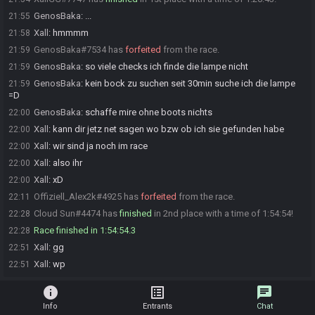
GenosBaka
:
...
21:55
Xall
:
hmmmm
21:58
GenosBaka#7534 has
forfeited
from the race.
21:59
GenosBaka
:
so viele checks ich finde die lampe nicht
21:59
GenosBaka
:
kein bock zu suchen seit 30min suche ich die lampe
21:59
=D
GenosBaka
:
schaffe mire ohne boots nichts
22:00
Xall
:
kann dir jetz net sagen wo bzw ob ich sie gefunden habe
22:00
Xall
:
wir sind ja noch im race
22:00
Xall
:
also ihr
22:00
Xall
:
xD
22:00
Offiziell_Alex2k#4925 has
forfeited
from the race.
22:11
Cloud Sun#4474 has
finished
in 2nd place with a time of 1:54:54!
22:28
Race finished in 1:54:54.3
22:28
Xall
:
gg
22:51
Xall
:
wp
22:51
info
list_alt
chat
Info
Entrants
Chat