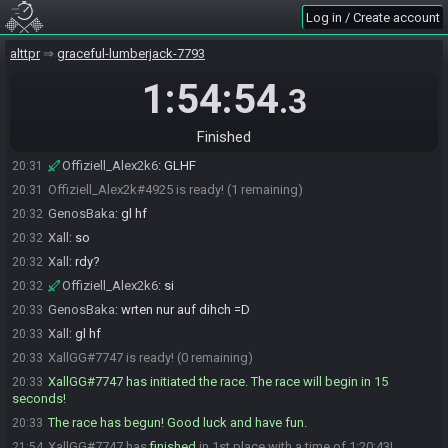
Log in / Create account
GenosBaka
:
so jetzt werden leute geballter also alex =D
20:30
Xall
:
yoo
20:30
alttpr
graceful-lumberjack-7793
Offiziell_Alex2k6
:
1h 20 Seed? xD
20:30
1:54:54
.3
Xall
:
ya go
20:31
Cloud Sun#4474 is ready! (3 remaining)
20:31
Finished
GenosBaka#7534 is ready! (2 remaining)
20:31
Offiziell_Alex2k6
:
GLHF
20:31
Offiziell_Alex2k#4925 is ready! (1 remaining)
20:31
GenosBaka
:
gl hf
20:32
Xall
:
so
20:32
Xall
:
rdy?
20:32
Offiziell_Alex2k6
:
si
20:32
GenosBaka
:
wrten nur auf dihch =D
20:33
Xall
:
gl hf
20:33
XallGG#7747 is ready! (0 remaining)
20:33
XallGG#7747 has initiated the race. The race will begin in 15
20:33
seconds!
The race has begun! Good luck and have fun.
20:33
XallGG#7747 has
finished
in 1st place with a time of 1:20:43!
21:54