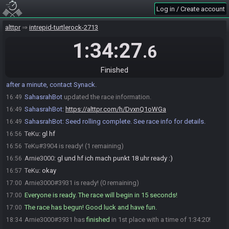
Arnie3000
:
geht klar
16:47
Log in / Create account
TeKu
:
hab inmoment kein roll glück ^^
16:47
Arnie3000
:
und ich rolle sonst nie :D
alttpr
16:47
intrepid-turtlerock-2713
TeKu
:
^^
16:48
1:34:27
.6
Arnie3000
:
so ich roll dann mal, falls wieder irgendwas schief geht
16:49
Arnie3000
:
!race standard
16:49
Finished
SahasrahBot
:
Generating game, please wait. If nothing happens
16:49
after a minute, contact Synack.
SahasrahBot
updated the race information.
16:49
SahasrahBot
:
https://alttpr.com/h/DvxnQ1oWGa
16:49
SahasrahBot
:
Seed rolling complete. See race info for details.
16:49
TeKu
:
gl hf
16:56
TeKu#3904 is ready! (1 remaining)
16:56
Arnie3000
:
gl und hf ich mach punkt 18 uhr ready :)
16:56
TeKu
:
okay
16:57
Arnie3000#3931 is ready! (0 remaining)
17:00
Everyone is ready. The race will begin in 15 seconds!
17:00
The race has begun! Good luck and have fun.
17:00
Arnie3000#3931 has
finished
in 1st place with a time of 1:34:20!
18:34