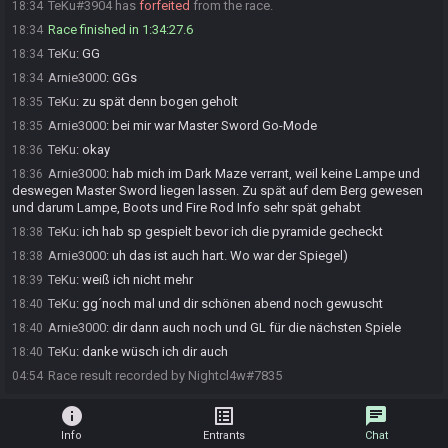
TeKu#3904 has
forfeited
from the race.
18:34
Race finished in 1:34:27.6
18:34
TeKu
:
GG
18:34
Arnie3000
:
GGs
18:34
TeKu
:
zu spät denn bogen geholt
18:35
Arnie3000
:
bei mir war Master Sword Go-Mode
18:35
TeKu
:
okay
18:36
Arnie3000
:
hab mich im Dark Maze verrant, weil keine Lampe und
18:36
deswegen Master Sword liegen lassen. Zu spät auf dem Berg gewesen
und darum Lampe, Boots und Fire Rod Info sehr spät gehabt
TeKu
:
ich hab sp gespielt bevor ich die pyramide gecheckt
18:38
Arnie3000
:
uh das ist auch hart. Wo war der Spiegel)
18:38
TeKu
:
weiß ich nicht mehr
18:39
TeKu
:
gg´noch mal und dir schönen abend noch gewuscht
18:40
Arnie3000
:
dir dann auch noch und GL für die nächsten Spiele
18:40
TeKu
:
danke wüsch ich dir auch
18:40
Race result recorded by Nightcl4w#7835
04:54
info
list_alt
chat
Info
Entrants
Chat