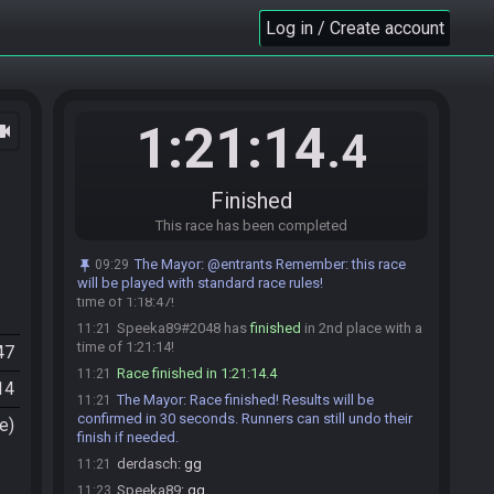
derdasch
:
Boots auf Green Pendant, take any
09:58
Log in / Create account
caves, retro bow, shopsanity. Kann nur gut werden :D
derdasch
:
Kannst wieder ready machen wann du
09:59
willst. GLHF, auf dass es wieder knapp wird :)
derdasch#5543 is ready! (1 remaining)
09:59
1:21:14
ocam
Speeka89
:
gl und hf :)
09:59
.4
Speeka89
:
ich starte
09:59
Speeka89#2048 is ready! (0 remaining)
10:00
Finished
Everyone is ready. The race will begin in 15
10:00
This race has been completed
seconds!
The race has begun! Good luck and have fun.
10:00
The Mayor
:
@entrants Remember: this race
09:29
will be played with standard race rules!
derdasch#5543 has
finished
in 1st place with a
11:19
time of 1:18:47!
Speeka89#2048 has
finished
in 2nd place with a
11:21
time of 1:21:14!
47
Race finished in 1:21:14.4
11:21
14
The Mayor
:
Race finished! Results will be
11:21
confirmed in 30 seconds. Runners can still undo their
e)
finish if needed.
derdasch
:
gg
11:21
Speeka89
:
gg
11:23