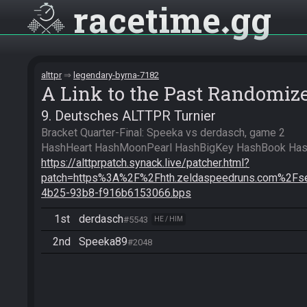
racetime
gg
alttpr
legendary-byrna-7182
A Link to the Past Randomiz
9. Deutsches ALTTPR Turnier
Bracket Quarter-Final: Speeka vs derdasch, game 2

https://alttprpatch.synack.live/patcher.html?
patch=https%3A%2F%2Fhth.zeldaspeedruns.com%2F
4b25-93b8-f916b6153066.bps
1st
derdasch
#5543
HE / HIM
2nd
Speeka89
#2048