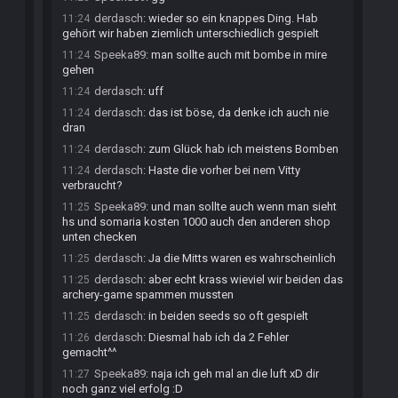
derdasch
:
wieder so ein knappes Ding. Hab
11:24
gehört wir haben ziemlich unterschiedlich gespielt
Speeka89
:
man sollte auch mit bombe in mire
11:24
gehen
derdasch
:
uff
11:24
derdasch
:
das ist böse, da denke ich auch nie
11:24
dran
derdasch
:
zum Glück hab ich meistens Bomben
11:24
derdasch
:
Haste die vorher bei nem Vitty
11:24
verbraucht?
Speeka89
:
und man sollte auch wenn man sieht
11:25
hs und somaria kosten 1000 auch den anderen shop
unten checken
derdasch
:
Ja die Mitts waren es wahrscheinlich
11:25
derdasch
:
aber echt krass wieviel wir beiden das
11:25
archery-game spammen mussten
derdasch
:
in beiden seeds so oft gespielt
11:25
derdasch
:
Diesmal hab ich da 2 Fehler
11:26
gemacht^^
Speeka89
:
naja ich geh mal an die luft xD dir
11:27
noch ganz viel erfolg :D