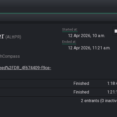
Started at
vide
er
12 Apr 2026, 10 a.m.
ALttPR
Ended at
12 Apr 2026, 11:21 a.m.
seed%2FDR_4f674409-f9ce-
Finished
1:18:
Finished
1:21:
2 entrants (0 inactiv