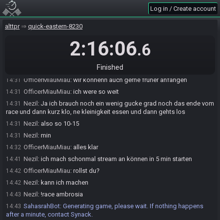
Roll Custom
Roll Main
Roll Beer League
Log in / Create account
Crosskeys Seed…
Tournament 2025
Fall 2025 Seed…
Seed…
alttpr
quick-eastern-8230
OfficerMiauMiau#8525 requests to join the race.
14:25
2:16:06
.6
Nezil#1248 accepts a request to join from OfficerMiauMiau#8525.
14:25
OfficerMiauMiau
:
hello there
14:27
Finished
Nezil
:
Hey Hey
14:27
OfficerMiauMiau
:
wir könnenn auch gerne früher anfangen
14:31
OfficerMiauMiau
:
ich were so weit
14:31
Nezil
:
Ja ich brauch noch ein wenig gucke grad noch das ende vom
14:31
race und dann kurz klo, ne kleinigkeit essen und dann gehts los
Nezil
:
also so 10-15
14:31
Nezil
:
min
14:31
OfficerMiauMiau
:
alles klar
14:32
Nezil
:
ich mach schonmal stream an können in 5 min starten
14:41
OfficerMiauMiau
:
rollst du?
14:42
Nezil
:
kann ich machen
14:42
Nezil
:
!race ambrosia
14:43
SahasrahBot
:
Generating game, please wait. If nothing happens
14:43
after a minute, contact Synack.