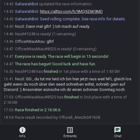
SahasrahBot
updated the race information.
14:43
SahasrahBot
:
https://alttpr.com/h/9MQ9Z6K9MD
14:43
SahasrahBot
:
Seed rolling complete. See race info for details.
14:43
Nezil
:
Dann mal glhf :) Ich mach auf ready
14:45
Nezil#1248 is ready! (1 remaining)
14:46
OfficerMiauMiau
:
glhf
14:46
OfficerMiauMiau#8525 is ready! (0 remaining)
14:47
Everyone is ready. The race will begin in 15 seconds!
14:47
The race has begun! Good luck and have fun.
14:47
Nezil#1248 has
finished
in 1st place with a time of 1:43:06!
16:30
Nezil
:
GG , du tut mir leid ich bin hier jetzt raus weil NFL gleich los
16:41
geht wenn du noch über den seed schreiben willst, schreib gern auf
Discord :) Ansonsten wünsche ich dir einen schönen Sonntag noch
OfficerMiauMiau#8525 has
finished
in 2nd place with a time of
17:03
2:16:06!
Race finished in 2:16:06.6
17:03
Race result recorded by Offiziell_Alex2k6#7628
18:04
info
list_alt
chat
Info
Entrants
Chat