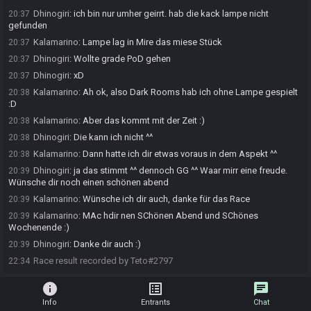
Dhinogiri
:
ich bin nur umher geirrt. hab die kack lampe nicht
20:37
gefunden
Kalamarino
:
Lampe lag in Mire das miese Stück
20:37
Dhinogiri
:
Wollte grade PoD gehen
20:37
Dhinogiri
:
xD
20:37
Kalamarino
:
Ah ok, also Dark Rooms hab ich ohne Lampe gespielt
20:38
:D
Kalamarino
:
Aber das kommt mit der Zeit :)
20:38
Dhinogiri
:
Die kann ich nicht ^^
20:38
Kalamarino
:
Dann hatte ich dir etwas voraus in dem Aspekt ^^
20:38
Dhinogiri
:
ja das stimmt ^^ dennoch GG ^^ Waar mirr eine freude.
20:39
Wünsche dir noch einen schönen abend
Kalamarino
:
Wünsche ich dir auch, danke für das Race
20:39
Kalamarino
:
MAc hdir nen SChönen Abend und SChönes
20:39
Wochenende :)
Dhinogiri
:
Danke dir auch :)
20:39
Race result recorded by Teto#2797
22:34
info
list_alt
chat
Info
Entrants
Chat