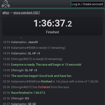
SahasrahBot
updated the race information.
18:51
Log in / Create account
SahasrahBot
:
Seed has been generated, you should have received
18:51
a DM in Discord. Please contact a Tournament Moderator if you haven't
alttpr
snug-pendant-0537
received the DM.
1:36:37
.2
Dhinogiri
:
Ich wünsche dir schon mal GL und HF :D
18:54
Kalamarino
:
Wünsche ich dir auch! GL HF
18:57
Finished
Dhinogiri
:
also ich bin ready wenn du es bist. Würde dann Punkt 20
18:58
Uhr auf Ready drücken.
Kalamarino
:
Jawohl
18:59
Kalamarino#9368 is ready! (1 remaining)
18:59
Kalamarino
:
GL HF <3
18:59
Dhinogiri#6372 is ready! (0 remaining)
19:00
Everyone is ready. The race will begin in 15 seconds!
19:00
Dhinogiri
:
GL HF <3
19:00
The race has begun! Good luck and have fun.
19:00
Kalamarino#9368 has
finished
in 1st place with a time of 1:36:26!
20:36
Dhinogiri#6372 has
forfeited
from the race.
20:36
Race finished in 1:36:37.2
20:36
Dhinogiri
:
GG
20:36
Kalamarino
:
GE GE
20:37