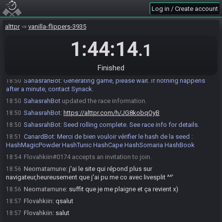
Neomatamune#4268 accepts an invitation to join.
18:31
Log in / Create account
CanardBot
:
Canard DISCLAIMER : La seed qui va être générée est
18:41
une seed de randomizer. Canardbot décline toute responsabilité si tous
alttpr
vanilla-flippers-3935
les objets ne sont pas à leur emplacement original, la plupart n'y seront
malheureusement pas (désolé); ce qui implique des emplacements
1:44:14
.1
aléatoires.. LinkFace Ce n'est pas contre vous, rassurez vous...
SahasrahBot
:
Executing command from API request: !race
18:50
Finished
openflute
SahasrahBot
:
Generating game, please wait. If nothing happens
18:50
after a minute, contact Synack.
SahasrahBot
updated the race information.
18:50
SahasrahBot
:
https://alttpr.com/h/JG8kobqOyB
18:50
SahasrahBot
:
Seed rolling complete. See race info for details.
18:50
CanardBot
:
Merci de bien vouloir vérifier le hash de la seed :
18:51
HashMagicPowder HashTunic HashCape HashSomaria HashBook
Flovahkiin#0174 accepts an invitation to join.
18:54
Neomatamune
:
j'ai le site qui répond plus sur
18:56
navigateur,heureusement que j'ai pu me co avec livesplit ^^'
Neomatamune
:
suffit que je me plaigne et ça revient x)
18:56
Flovahkiin
:
qsalut
18:57
Flovahkiin
:
salut
18:57