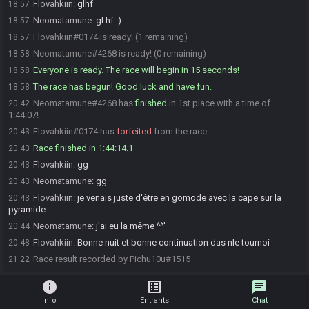
Flovahkiin
:
glhf
18:57
Neomatamune
:
gl hf :)
18:57
Flovahkiin#0174 is ready! (1 remaining)
18:57
Neomatamune#4268 is ready! (0 remaining)
18:58
Everyone is ready. The race will begin in 15 seconds!
18:58
The race has begun! Good luck and have fun.
18:58
Neomatamune#4268 has
finished
in 1st place with a time of
20:42
1:44:07!
Flovahkiin#0174 has
forfeited
from the race.
20:43
Race finished in 1:44:14.1
20:43
Flovahkiin
:
gg
20:43
Neomatamune
:
gg
20:43
Flovahkiin
:
je venais juste d'être en gomode avec la cape sur la
20:43
pyramide
Neomatamune
:
j'ai eu la même ^^'
20:44
Flovahkiin
:
Bonne nuit et bonne continuation das nle tournoi
20:48
Race result recorded by Pichu10u#1515
21:22
info
list_alt
chat
Info
Entrants
Chat