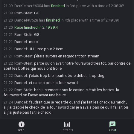
DerKleiber#6004 has
finished
in 3rd place with a time of 2:38:38!
21:09
Rom-Steïn
:
GG
21:09
Dandef#7528 has
finished
in 4th place with a time of 2:49:39!
21:20
Race finished in 2:49:39.4
21:20
Rom-Steïn
:
GG
21:21
Dandef
:
merci
21:21
Dandef
:
1H juste pour 2 item...
21:21
Rom-Steïn
:
j'étais surpris en regardant ton stream
21:21
Rom-Steïn
:
parce qu'on avait notre foursword très tôt, par contre ce
21:22
sont les bottes qui nous ont trollé
Dandef
:
j'étais trop bien parti dès le début , trop deg
21:22
Dandef
:
et casino pour la four sword
21:22
Rom-Steïn
:
bah justement nous le casino c'était les bottes. la
21:22
foursword on l'avait avant une heure
Dandef
:
faudrait que je regarde quand j'ai fait les check au ranch ,
21:24
si j'ai zappé le check de la four sword car je n'avais pas ce qu'il fallait ou
si j'ai juste pas fait le check
info
list_alt
chat
Info
Entrants
Chat