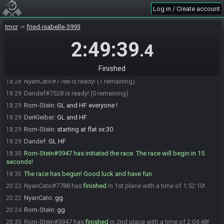
Log in / Create account
Dandef#7528 joins the race.
18:21
Rom-Steïn
:
dandef, any preference for your cosmetics ?
18:22
tmcr
fried-isabelle-3993
Rom-Steïn#5947 updated the race information.
18:23
2:49:39
.4
Dandef
:
none
18:24
DerKleiber#6004 is ready! (3 remaining)
18:25
Finished
Rom-Steïn#5947 is ready! (2 remaining)
18:28
NyanCato#7788 is ready! (1 remaining)
18:28
Dandef#7528 is ready! (0 remaining)
18:29
Rom-Steïn
:
GL and HF everyone !
18:29
DerKleiber
:
GL and HF
18:29
Rom-Steïn
:
starting at flat xx:30
18:29
Dandef
:
GL HF
18:29
Rom-Steïn#5947 has initiated the race. The race will begin in 15
18:30
seconds!
The race has begun! Good luck and have fun.
18:30
NyanCato#7788 has
finished
in 1st place with a time of 1:52:10!
20:22
NyanCato
:
gg
20:22
Rom-Steïn
:
gg
20:24
Rom-Steïn#5947 has
finished
in 2nd place with a time of 2:04:48!
20:35