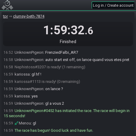
Menou
:
o/
16:50
Log in / Create account
Menou
:
hl hf
16:50
tpr
clumsy-beth-7874
kariossa
:
o/
16:50
UnknownPigeon
1:59:32
:
je vous roll une seed ca vous va ?
16:50
.6
kariossa
:
yep^^
16:51
UnknownPigeon
:
16:52
Finished
https://generator.tprandomizer.com/s/VpsvZCsdtsu
UnknownPigeon
:
FrenziedFalbi_AR7
16:52
UnknownPigeon
:
auto start est off, on lance quand vous etes pret
16:58
Nephistoss#3207 is ready! (1 remaining)
16:58
kariossa
:
gl hf !
16:59
kariossa#1113 is ready! (0 remaining)
16:59
UnknownPigeon
:
on lance ?
16:59
kariossa
:
yes
16:59
UnknownPigeon
:
gl a vous 2
16:59
UnknownPigeon#0452 has initiated the race. The race will begin in
16:59
15 seconds!
Menou
:
gl
16:59
The race has begun! Good luck and have fun.
16:59