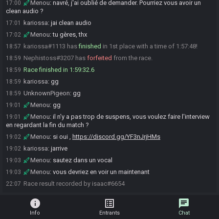
Menou
:
navré, j'ai oublié de demander. Pourriez vous avoir un
17:00
clean audio ?
kariossa
:
jai clean audio
17:01
Menou
:
tu gères, thx
17:02
kariossa#1113 has
finished
in 1st place with a time of 1:57:48!
18:57
Nephistoss#3207 has
forfeited
from the race.
18:59
Race finished in 1:59:32.6
18:59
kariossa
:
gg
18:59
UnknownPigeon
:
gg
18:59
Menou
:
gg
19:01
Menou
:
il n'y a pas trop de suspens, vous voulez faire l'interview
19:01
en regardant la fin du match ?
Menou
:
si oui ,
https://discord.gg/YF3nJrjHMs
19:02
kariossa
:
jarrive
19:02
Menou
:
sautez dans un vocal
19:03
Menou
:
vous devriez en voir un maintenant
19:03
Race result recorded by isaac#6654
22:07
info
list_alt
chat
Info
Entrants
Chat