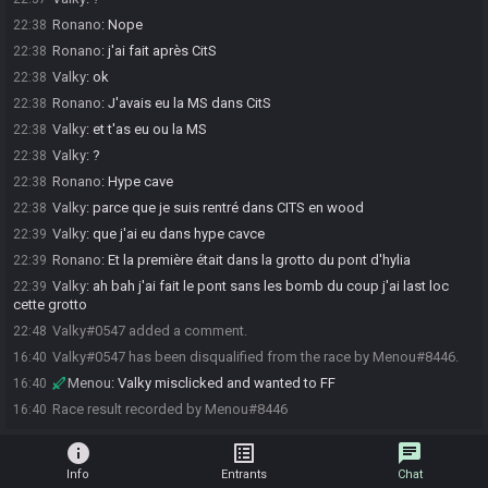
Ronano
:
Nope
22:38
Ronano
:
j'ai fait après CitS
22:38
Valky
:
ok
22:38
Ronano
:
J'avais eu la MS dans CitS
22:38
Valky
:
et t'as eu ou la MS
22:38
Valky
:
?
22:38
Ronano
:
Hype cave
22:38
Valky
:
parce que je suis rentré dans CITS en wood
22:38
Valky
:
que j'ai eu dans hype cavce
22:39
Ronano
:
Et la première était dans la grotto du pont d'hylia
22:39
Valky
:
ah bah j'ai fait le pont sans les bomb du coup j'ai last loc
22:39
cette grotto
Valky#0547 added a comment.
22:48
Valky#0547 has been disqualified from the race by Menou#8446.
16:40
Menou
:
Valky misclicked and wanted to FF
16:40
Race result recorded by Menou#8446
16:40
info
list_alt
chat
Info
Entrants
Chat