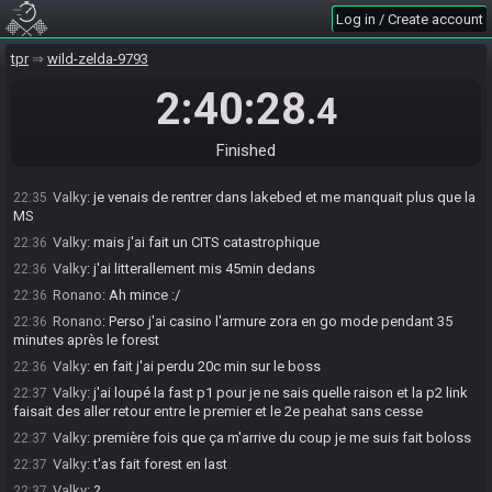
Ronano#7567 has
finished
in 1st place with a time of 2:40:08!
22:34
Log in / Create account
Valky#0547 has
finished
in 2nd place with a time of 2:40:28!
22:34
tpr
wild-zelda-9793
Race finished in 2:40:28.4
22:34
Valky
:
c'est DNF pas done
2:40:28
22:34
.4
Valky
:
j'ai missclick
22:35
Valky
:
GG
22:35
Finished
Ronano
:
Merci t'étais où ?
22:35
Valky
:
je venais de rentrer dans lakebed et me manquait plus que la
22:35
MS
Valky
:
mais j'ai fait un CITS catastrophique
22:36
Valky
:
j'ai litterallement mis 45min dedans
22:36
Ronano
:
Ah mince :/
22:36
Ronano
:
Perso j'ai casino l'armure zora en go mode pendant 35
22:36
minutes après le forest
Valky
:
en fait j'ai perdu 20c min sur le boss
22:36
Valky
:
j'ai loupé la fast p1 pour je ne sais quelle raison et la p2 link
22:37
faisait des aller retour entre le premier et le 2e peahat sans cesse
Valky
:
première fois que ça m'arrive du coup je me suis fait boloss
22:37
Valky
:
t'as fait forest en last
22:37
Valky
:
?
22:37