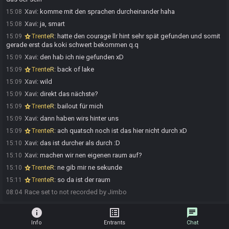
Xavi
:
komme mit den sprachen durcheinander haha
15:08
Xavi
:
ja, smart
15:08
TrenteR
:
hatte den courage llr hint sehr spät gefunden und somit
15:09
gerade erst das koki schwert bekommen q.q
Xavi
:
den hab ich nie gefunden xD
15:09
TrenteR
:
back of lake
15:09
Xavi
:
wild
15:09
Xavi
:
direkt das nächste?
15:09
TrenteR
:
bailout für mich
15:09
Xavi
:
dann haben wirs hinter uns
15:09
TrenteR
:
ach quatsch noch ist das hier nicht durch xD
15:09
Xavi
:
das ist durcher als durch :D
15:10
Xavi
:
machen wir nen eigenen raum auf?
15:10
TrenteR
:
ne gib mir ne sekunde
15:10
TrenteR
:
so da ist der raum
15:11
Race set to not recorded by Jimbo
08:04
info
list_alt
chat
Info
Entrants
Chat