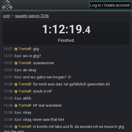
Log in / Create account
TrenteR
:
ggs
15:06
Xavi has
forfeited
from the race.
15:06
ootr
superb-ganon-7256
Race finished in 1:12:19.4
15:06
1:12:19
.4
Xavi
:
ggs
15:07
TrenteR
:
which one?
15:07
Finished
Xavi
:
das 0er
15:07
TrenteR
:
gtg
15:07
Xavi
:
wo in gtg?
15:07
TrenteR
:
scarewcrow
15:07
Xavi
:
ah okay
15:07
Xavi
:
und wo gabs nen bogen? :D
15:07
TrenteR
:
für mich was das 1er gefährlich geworden xD
15:08
TrenteR
:
scrub in HF
15:08
Xavi
:
ahhh
15:08
TrenteR
:
HF war wanderer
15:08
Xavi
:
okay
15:08
Xavi
:
okay, never saw that hint
15:08
TrenteR
:
in kombi mit lake und llr. da wusste ich es muss in gtg
15:08
das 0er sein