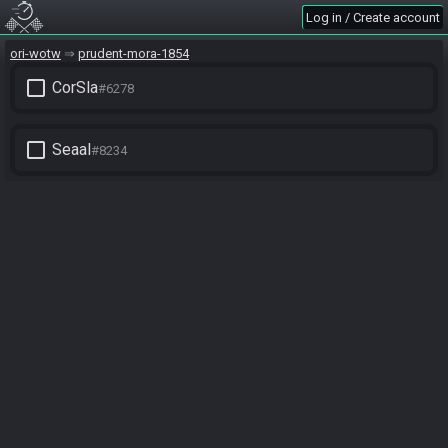
Log in / Create account
ori-wotw
prudent-mora-1854
check_box_outline_blank
CorSla
#6278
check_box_outline_blank
Seaal
#8234