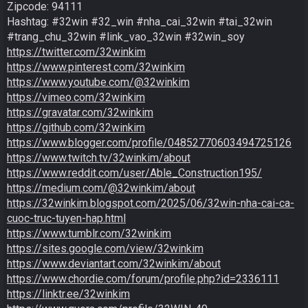
Zipcode: 94111

Hashtag: #32win #32_win #nha_cai_32win #tai_32win 
https://twitter.com/32winkim
https://www.pinterest.com/32winkim
https://www.youtube.com/@32winkim
https://vimeo.com/32winkim
https://gravatar.com/32winkim
https://github.com/32winkim
https://www.blogger.com/profile/04852770603494725126
https://www.twitch.tv/32winkim/about
https://www.reddit.com/user/Able_Construction195/
https://medium.com/@32winkim/about
https://32winkim.blogspot.com/2025/06/32win-nha-cai-ca-
cuoc-truc-tuyen-hap.html
https://www.tumblr.com/32winkim
https://sites.google.com/view/32winkim
https://www.deviantart.com/32winkim/about
https://www.chordie.com/forum/profile.php?id=2336111
https://linktr.ee/32winkim