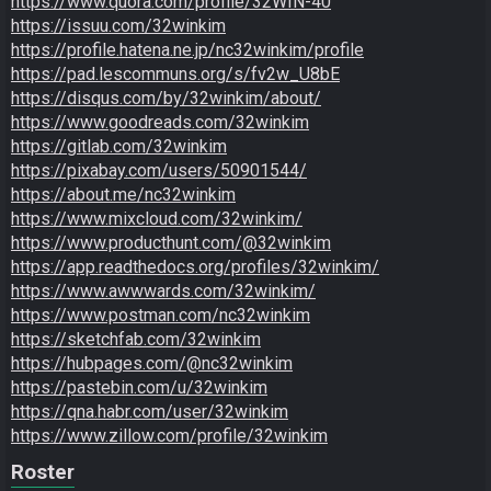
https://www.quora.com/profile/32WIN-40
https://issuu.com/32winkim
https://profile.hatena.ne.jp/nc32winkim/profile
https://pad.lescommuns.org/s/fv2w_U8bE
https://disqus.com/by/32winkim/about/
https://www.goodreads.com/32winkim
https://gitlab.com/32winkim
https://pixabay.com/users/50901544/
https://about.me/nc32winkim
https://www.mixcloud.com/32winkim/
https://www.producthunt.com/@32winkim
https://app.readthedocs.org/profiles/32winkim/
https://www.awwwards.com/32winkim/
https://www.postman.com/nc32winkim
https://sketchfab.com/32winkim
https://hubpages.com/@nc32winkim
https://pastebin.com/u/32winkim
https://qna.habr.com/user/32winkim
https://www.zillow.com/profile/32winkim
Roster