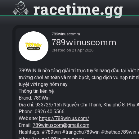
racetime
gg
789winuscomm
789winuscomm
Created on
21 Apr 2026
789WIN là nền tảng giải trí trực tuyến hàng đầu tại Việ
trường chơi an toàn và minh bạch, cùng dịch vụ nạp rút nh
tuyệt vời ngay hôm nay.

Thông tin liên hệ:

Brand: 789Win

Địa chỉ: 933/29/15h Nguyễn Chí Thanh, Khu phố 8, Phú A
Phone: 0926.40.5566

Website: 
https://789win.us.com/
Email: 
789winuscom@gmail.com
https://x.com/789winuscomm