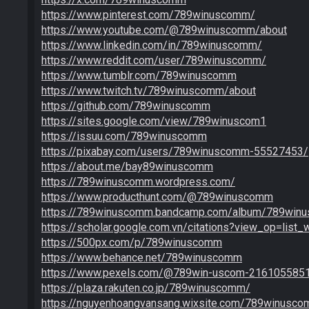
https://www.pinterest.com/789winuscomm/
https://www.youtube.com/@789winuscomm/about
https://www.linkedin.com/in/789winuscomm/
https://www.reddit.com/user/789winuscomm/
https://www.tumblr.com/789winuscomm
https://www.twitch.tv/789winuscomm/about
https://github.com/789winuscomm
https://sites.google.com/view/789winuscom1
https://issuu.com/789winuscomm
https://pixabay.com/users/789winuscomm-55527453/
https://about.me/bay89winuscomm
https://789winuscomm.wordpress.com/
https://www.producthunt.com/@789winuscomm
https://789winuscomm.bandcamp.com/album/789win
https://scholar.google.com.vn/citations?view_op=li
https://500px.com/p/789winuscomm
https://www.behance.net/789winuscomm
https://www.pexels.com/@789win-uscom-216105585
https://plaza.rakuten.co.jp/789winuscomm/
https://nguyenhoangvansang.wixsite.com/789winusc