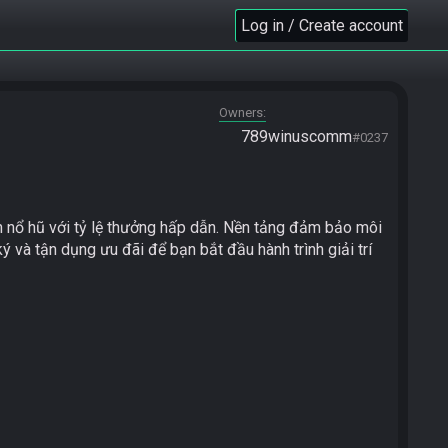
Log in / Create account
Owners
789winuscomm
#0237
n nổ hũ với tỷ lệ thưởng hấp dẫn. Nền tảng đảm bảo môi 
 và tận dụng ưu đãi để bạn bắt đầu hành trình giải trí 