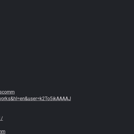
uscomm
st_works&hl=en&user=k2To5ikAAAAJ
1/
omm