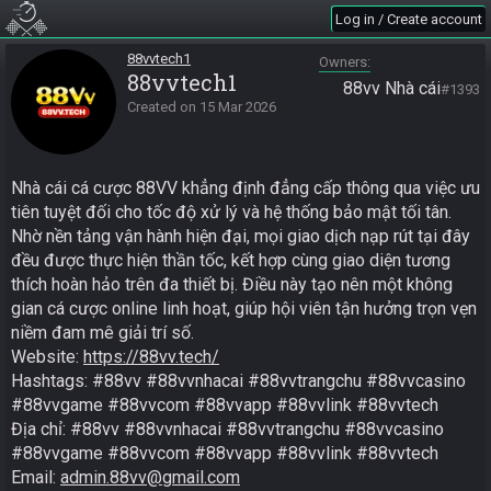
Log in / Create account
88vvtech1
Owners
88vvtech1
88vv Nhà cái
#1393
Created on
15 Mar 2026
Nhà cái cá cược 88VV khẳng định đẳng cấp thông qua việc ưu 
tiên tuyệt đối cho tốc độ xử lý và hệ thống bảo mật tối tân. 
Nhờ nền tảng vận hành hiện đại, mọi giao dịch nạp rút tại đây 
đều được thực hiện thần tốc, kết hợp cùng giao diện tương 
thích hoàn hảo trên đa thiết bị. Điều này tạo nên một không 
gian cá cược online linh hoạt, giúp hội viên tận hưởng trọn vẹn 
niềm đam mê giải trí số.

Website: 
https://88vv.tech/
Hashtags: #88vv #88vvnhacai #88vvtrangchu #88vvcasino 
#88vvgame #88vvcom #88vvapp #88vvlink #88vvtech

Địa chỉ: #88vv #88vvnhacai #88vvtrangchu #88vvcasino 
#88vvgame #88vvcom #88vvapp #88vvlink #88vvtech

Email: 
admin.88vv@gmail.com