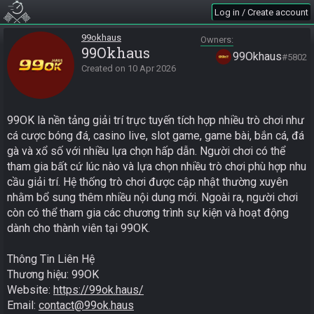
Log in / Create account
99okhaus
Owners
99Okhaus
99Okhaus
#5802
Created on
10 Apr 2026
99OK là nền tảng giải trí trực tuyến tích hợp nhiều trò chơi như 
cá cược bóng đá, casino live, slot game, game bài, bắn cá, đá 
gà và xổ số với nhiều lựa chọn hấp dẫn. Người chơi có thể 
tham gia bất cứ lúc nào và lựa chọn nhiều trò chơi phù hợp nhu 
cầu giải trí. Hệ thống trò chơi được cập nhật thường xuyên 
nhằm bổ sung thêm nhiều nội dung mới. Ngoài ra, người chơi 
còn có thể tham gia các chương trình sự kiện và hoạt động 
dành cho thành viên tại 99OK.

Thông Tin Liên Hệ

Thương hiệu: 99OK

Website: 
https://99ok.haus/
Email: 
contact@99ok.haus