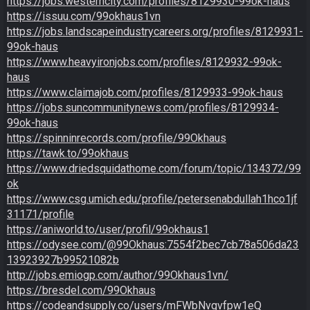
https://jobs.westerncity.com/profiles/8129930-99ok-haus
https://issuu.com/99okhaus1vn
https://jobs.landscapeindustrycareers.org/profiles/8129931-
99ok-haus
https://www.heavyironjobs.com/profiles/8129932-99ok-
haus
https://www.claimajob.com/profiles/8129933-99ok-haus
https://jobs.suncommunitynews.com/profiles/8129934-
99ok-haus
https://spinninrecords.com/profile/99Okhaus
https://tawk.to/99okhaus
https://www.driedsquidathome.com/forum/topic/134372/99
ok
https://www.csg.umich.edu/profile/petersenabdullah1hco1jf
31171/profile
https://aniworld.to/user/profil/99okhaus1
https://odysee.com/@99Okhaus:7554f2bec7cb78a506da23
13923927b99521082b
http://jobs.emiogp.com/author/99Okhaus1vn/
https://bresdel.com/99Okhaus
https://codeandsupply.co/users/mFWbNvgvfpw1eQ