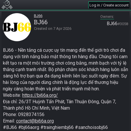
Log in / Create account
BJ66
Owners
BJ66
BJ66
#3058
Created on
7 Apr 2026
BJ66 - Nền tảng cá cược uy tín mang đến thế giới trò chơi đa 
dạng với tính năng bảo mật thông tin hàng đầu. Chúng tôi cam 
kết tạo ra một môi trường chơi công bằng, minh bạch với tỷ lệ 
thắng cạnh tranh nhất. Bộ phận chăm sóc khách hàng luôn sẵn 
sàng hỗ trợ bạn qua đa dạng kênh liên lạc suốt ngày đêm. Sự 
hài lòng của người dùng chính là động lực để thương hiệu 
ngày càng hoàn thiện và phát triển mạnh mẽ hơn.

Website: 
https://bj66a.org/
Địa chỉ: 26/3T Huỳnh Tấn Phát, Tân Thuận Đông, Quận 7, 
Thành phố Hồ Chí Minh, Việt Nam

Phone: 0928374156

Email: 
contact@bj66a.org
#BJ66 #bj66aorg #trainghiembj66 #sanchoisobj66 