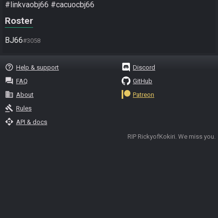
#linkvaobj66 #cacuocbj66
Roster
BJ66
#3058
help_outline
Help & support
Discord
question_answer
FAQ
GitHub
business
About
Patreon
gavel
Rules
api
API & docs
RIP RickyofKokiri. We miss you.