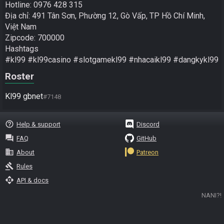
Hotline: 0976 428 315

Địa chỉ: 491 Tân Sơn, Phường 12, Gò Vấp, TP Hồ Chí Minh, 
Việt Nam

Zipcode: 700000

Hashtags

#kl99 #kl99casino #slotgamekl99 #nhacaikl99 #dangkykl99
Roster
Kl99 gbnet
#7148
help_outline
Help & support
Discord
question_answer
FAQ
GitHub
business
About
Patreon
gavel
Rules
api
API & docs
NANI?!