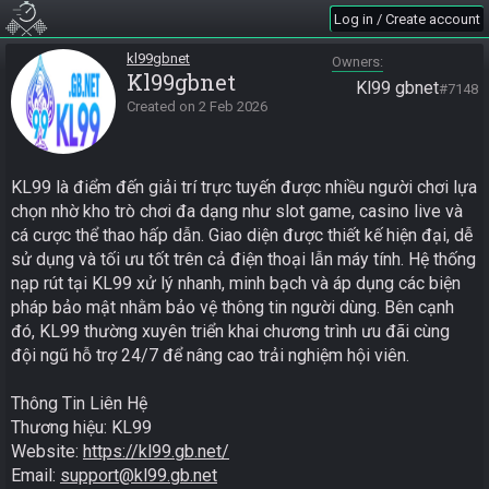
Log in / Create account
kl99gbnet
Owners
Kl99gbnet
Kl99 gbnet
#7148
Created on
2 Feb 2026
KL99 là điểm đến giải trí trực tuyến được nhiều người chơi lựa 
chọn nhờ kho trò chơi đa dạng như slot game, casino live và 
cá cược thể thao hấp dẫn. Giao diện được thiết kế hiện đại, dễ 
sử dụng và tối ưu tốt trên cả điện thoại lẫn máy tính. Hệ thống 
nạp rút tại KL99 xử lý nhanh, minh bạch và áp dụng các biện 
pháp bảo mật nhằm bảo vệ thông tin người dùng. Bên cạnh 
đó, KL99 thường xuyên triển khai chương trình ưu đãi cùng 
đội ngũ hỗ trợ 24/7 để nâng cao trải nghiệm hội viên.

Thông Tin Liên Hệ

Thương hiệu: KL99

Website: 
https://kl99.gb.net/
Email: 
support@kl99.gb.net