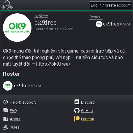
Log in / Create account
ok9free
Owners
ok9free
ok9free
#7974
Created on
3 Sep 2025
Ok9 mang đến trải nghiệm slot game, casino trực tiếp và cá 
cược thể thao phong phú, với nạp – rút tiền siêu tốc và bảo 
mật tuyệt đối — 
https://ok9.free/
Roster
ok9free
#7974
help_outline
Help & support
Discord
question_answer
FAQ
GitHub
business
About
Patreon
gavel
Rules