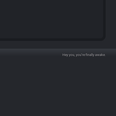
Hey you, you're finally awake.